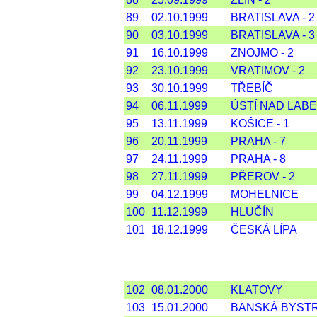
89
02.10.1999
BRATISLAVA - 2
90
03.10.1999
BRATISLAVA - 3
91
16.10.1999
ZNOJMO - 2
92
23.10.1999
VRATIMOV - 2
93
30.10.1999
TŘEBÍČ
94
06.11.1999
ÚSTÍ NAD LAB
95
13.11.1999
KOŠICE - 1
96
20.11.1999
PRAHA - 7
97
24.11.1999
PRAHA - 8
98
27.11.1999
PŘEROV - 2
99
04.12.1999
MOHELNICE
100
11.12.1999
HLUČÍN
101
18.12.1999
ČESKÁ LÍPA
102
08.01.2000
KLATOVY
103
15.01.2000
BANSKÁ BYST