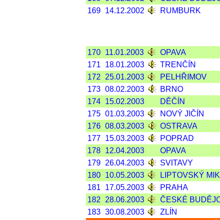
169
14.12.2002
RUMBURK
170
11.01.2003
OPAVA
171
18.01.2003
TRENČÍN
172
25.01.2003
PELHŘIMOV
173
08.02.2003
BRNO
174
15.02.2003
DĚČÍN
175
01.03.2003
NOVÝ JIČÍN
176
08.03.2003
OSTRAVA
177
15.03.2003
POPRAD
178
12.04.2003
OPAVA
179
26.04.2003
SVITAVY
180
10.05.2003
LIPTOVSKÝ MI
181
17.05.2003
PRAHA
182
28.06.2003
ČESKÉ BUDĚJ
183
30.08.2003
ZLÍN