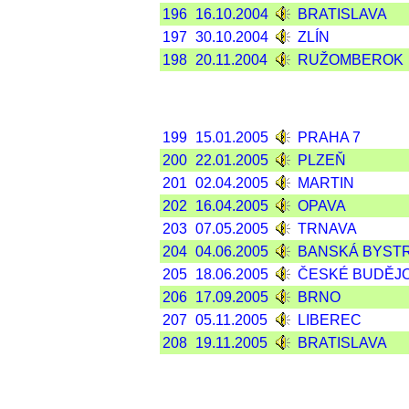
196
16.10.2004
BRATISLAVA
197
30.10.2004
ZLÍN
198
20.11.2004
RUŽOMBEROK
199
15.01.2005
PRAHA 7
200
22.01.2005
PLZEŇ
201
02.04.2005
MARTIN
202
16.04.2005
OPAVA
203
07.05.2005
TRNAVA
204
04.06.2005
BANSKÁ BYST
205
18.06.2005
ČESKÉ BUDĚJ
206
17.09.2005
BRNO
207
05.11.2005
LIBEREC
208
19.11.2005
BRATISLAVA