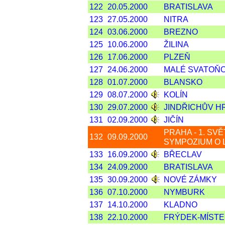
122
20.05.2000
BRATISLAVA
123
27.05.2000
NITRA
124
03.06.2000
BREZNO
125
10.06.2000
ŽILINA
126
17.06.2000
PLZEŇ
127
24.06.2000
MALÉ SVATOŇ
128
01.07.2000
BLANSKO
129
08.07.2000
KOLÍN
130
29.07.2000
JINDŘICHŮV 
131
02.09.2000
JIČÍN
PRAHA - 1. SV
132
09.09.2000
SYMPOZIUM O 
133
16.09.2000
BŘECLAV
134
24.09.2000
BRATISLAVA
135
30.09.2000
NOVÉ ZÁMKY
136
07.10.2000
NYMBURK
137
14.10.2000
KLADNO
138
22.10.2000
FRÝDEK-MÍSTE