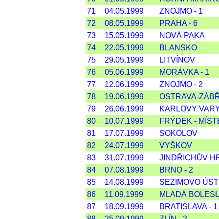
71
04.05.1999
ZNOJMO - 1
72
08.05.1999
PRAHA - 6
73
15.05.1999
NOVÁ PAKA
74
22.05.1999
BLANSKO
75
29.05.1999
LITVÍNOV
76
05.06.1999
MORÁVKA - 1
77
12.06.1999
ZNOJMO - 2
78
19.06.1999
OSTRAVA-ZÁBŘ
79
26.06.1999
KARLOVY VAR
80
10.07.1999
FRÝDEK - MÍST
81
17.07.1999
SOKOLOV
82
24.07.1999
VYŠKOV
83
31.07.1999
JINDŘICHŮV 
84
07.08.1999
BRNO - 2
85
14.08.1999
SEZIMOVO ÚST
86
11.09.1999
MLADÁ BOLESLA
87
18.09.1999
BRATISLAVA - 1
88
25.09.1999
ZLÍN - 2