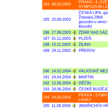
PRAHA - 4. SV
184
06.09.2003
SYMPOZIUM L
ČESKÁ LÍPA, g
Žitavská 2969
185
25.09.2003
(pozvání v rámci
filozofii)
186
27.09.2003
ŽĎÁR NAD SÁ
187
01.11.2003
PLZEŇ
188
15.11.2003
ŽILINA
189
29.11.2003
PŘEROV
190
14.02.2004
VALAŠSKÉ MEZI
191
24.04.2004
MARTIN
192
12.06.2004
DĚČÍN
193
26.06.2004
ČESKÉ BUDĚJ
PRAHA - SYMP
194
04.09.2004
LÁSKY
195
11.09.2004
JINDŘICHŮV 