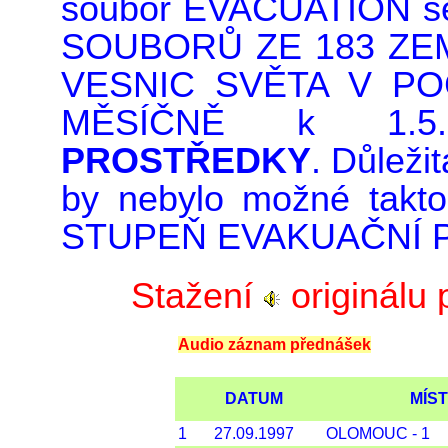
soubor EVACUATION
s
SOUBORŮ ZE 183 ZEM
VESNIC SVĚTA V PO
MĚSÍČNĚ k 1.5
PROSTŘEDKY
. Důležit
by nebylo možné takt
STUPEŇ EVAKUAČNÍ 
Stažení
originálu p
Audio záznam přednášek
DATUM
MÍS
1
27.09.1997
OLOMOUC - 1