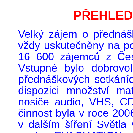
PŘEHLED
Velký zájem o přednáš
vždy uskutečněny na poz
16 600 zájemců z Čes
Vstupné bylo dobrovo
přednáškových setkáníc
dispozici množství mate
nosiče audio, VHS, C
činnost byla v roce 200
v dalším šíření Světla