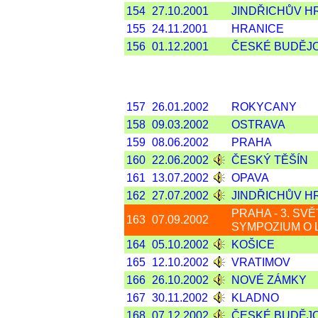
154
27.10.2001
JINDŘICHŮV 
155
24.11.2001
HRANICE
156
01.12.2001
ČESKÉ BUDĚJ
157
26.01.2002
ROKYCANY
158
09.03.2002
OSTRAVA
159
08.06.2002
PRAHA
160
22.06.2002
ČESKÝ TĚŠÍN
161
13.07.2002
OPAVA
162
27.07.2002
JINDŘICHŮV 
PRAHA - 3. SV
163
07.09.2002
SYMPOZIUM O 
164
05.10.2002
KOŠICE
165
12.10.2002
VRATIMOV
166
26.10.2002
NOVÉ ZÁMKY
167
30.11.2002
KLADNO
168
07.12.2002
ČESKÉ BUDĚJ