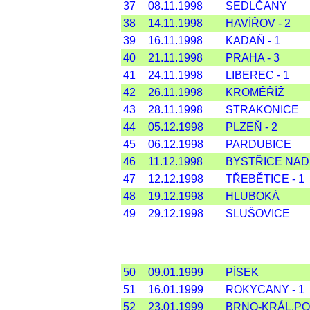
37
08.11.1998
SEDLČANY
38
14.11.1998
HAVÍŘOV - 2
39
16.11.1998
KADAŇ - 1
40
21.11.1998
PRAHA - 3
41
24.11.1998
LIBEREC - 1
42
26.11.1998
KROMĚŘÍŽ
43
28.11.1998
STRAKONICE
44
05.12.1998
PLZEŇ - 2
45
06.12.1998
PARDUBICE
46
11.12.1998
BYSTŘICE NAD
47
12.12.1998
TŘEBĚTICE - 1
48
19.12.1998
HLUBOKÁ
49
29.12.1998
SLUŠOVICE
50
09.01.1999
PÍSEK
51
16.01.1999
ROKYCANY - 1
52
23.01.1999
BRNO-KRÁL.PO